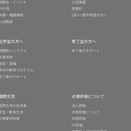
説明会・イベント
入試情報
刊行物
授業料
休講・補講情報
QBSへ留学希望の方へ
入試関連
在学生の方へ
修了生の方へ
時間割とシラバス
修了後のサポート
支援体制
施設・設備
学内の教育プログラム
修了後のサポート
国際交流
点検評価について
国際交流の全体像
法人評価
学生・教員交流
点検評価について
交換留学制度
外部評価
FD評価