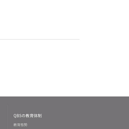
。
QBSの教育体制
教育態勢