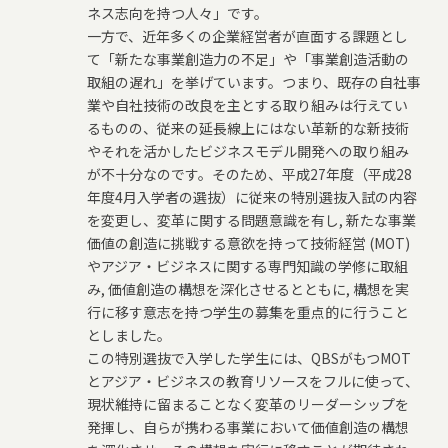
ネス志向を持つ人々」です。
一方で、近年多くの企業経営者が直面する課題とし
て「新たな事業創造力の不足」や「事業創造活動の
取組の遅れ」を挙げています。つまり、既存の自社事
業や自社技術の改良を主とする取り組みは行えてい
るものの、従来の延長線上にはない革新的な新技術
やそれを活かしたビジネスモデル開発への取り組み
が不十分なのです。そのため、平成27年度（平成28
年度4月入学者の選抜）に従来の特別選抜入試の内容
を変更し、変革に関する問題意識を有し, 新たな事業
価値の創造に挑戦する意欲を持って技術経営 (MOT)
やアジア・ビジネスに関する専門知識の学修に取組
み, 価値創造の構想を深化させるとともに, 構想を実
行に移す意志を持つ学生の募集を重点的に行うこと
としました。
この特別選抜で入学した学生には、QBSがもつMOT
とアジア・ビジネスの教育リソースをフルに使って、
現状維持に留まることなく変革のリーダーシップを
発揮し、自らが携わる事業において価値創造の構想