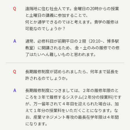
Q
遠隔地に住む社会人です。金曜日の20時からの授業
と土曜日の講義に参加することで、
何とか通学できるのではと考えます。貴学の履修は
可能なのでしょうか？
A
通常、必修科目が前期平日の２限（20:10~、博多駅
教室）に開講されるため、 金・土のみの履修での修
了はたいへん難しいものと思われます。
Q
長期履修制度が認められましたら、何年まで延長を
許されるのでしょうか。
A
長期履修制度につきましては、２年の履修年限のと
ころを３年で履修するシステム(２年分の授業料)です
が、万一留年されて４年目を迎えられた場合は、加
えて１年分の授業料をいただくことになります。な
お、産業マネジメント専攻の最長在学年限は４年間
になります。