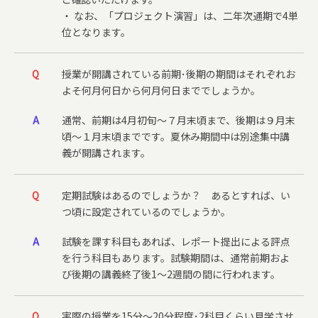
・ なお、「プロジェクト演習」は、二年次通期で4単
位となります。
Q
授業が開講されている前期･後期の期間はそれぞれお
よそ何月何日から何月何日まででしょうか。
A
通常、前期は4月初旬～７月末頃まで、後期は９月末
頃～１月末頃までです。夏休み期間中は別途集中講
義が開講されます。
Q
定期試験はあるのでしょうか？ あるとすれば、い
つ頃に設定されているのでしょうか。
A
試験を課す科目もあれば、レポート提出による評点
を行う科目もあります。試験期間は、通常前期およ
び後期の講義終了後1〜2週間の間に行われます。
Q
実際の授業を15分～20分程度･2科目くらい見学させ