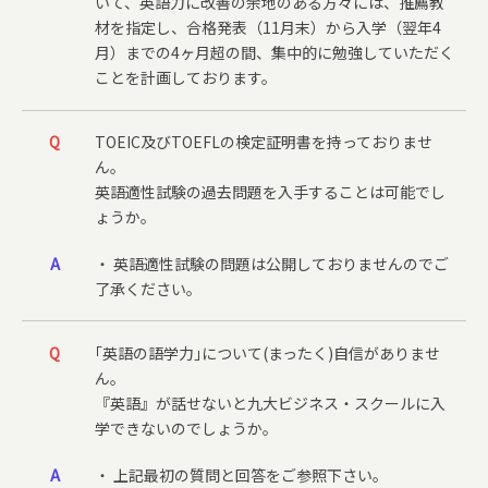
いて、英語力に改善の余地のある方々には、推薦教
材を指定し、合格発表（11月末）から入学（翌年4
月）までの4ヶ月超の間、集中的に勉強していただく
ことを計画しております。
Q
TOEIC及びTOEFLの検定証明書を持っておりませ
ん。
英語適性試験の過去問題を入手することは可能でし
ょうか。
A
・ 英語適性試験の問題は公開しておりませんのでご
了承ください。
Q
｢英語の語学力｣について(まったく)自信がありませ
ん。
『英語』が話せないと九大ビジネス・スクールに入
学できないのでしょうか。
A
・ 上記最初の質問と回答をご参照下さい。