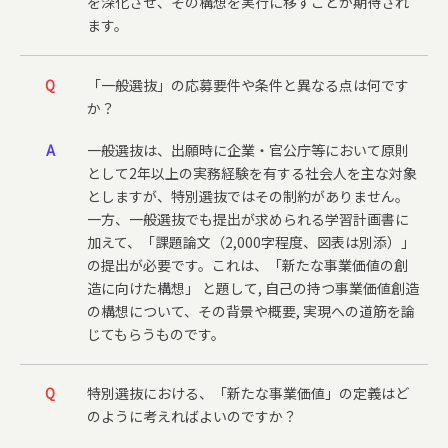
を深化させ、その構想を実行に移すことが期待され
ます。
Q
「一般選抜」の応募要件や条件と異なる点は何です
か？
A
一般選抜は、出願時に企業・官公庁等において原則
として2年以上の実務経験を有する社会人を主な対象
としますが、特別選抜ではその制約がありません。
一方、一般選抜でも提出が求められる学習計画書に
加えて、「課題論文（2,000字程度、図表は別添）」
の提出が必要です。これは、「新たな事業価値の創
造に向けた構想」 と題して, 自己の持つ事業価値創造
の構想について、その背景や概要, 実現への道筋を論
じてもらうものです。
Q
特別選抜における、「新たな事業価値」の定義はど
のように考えればよいのですか？