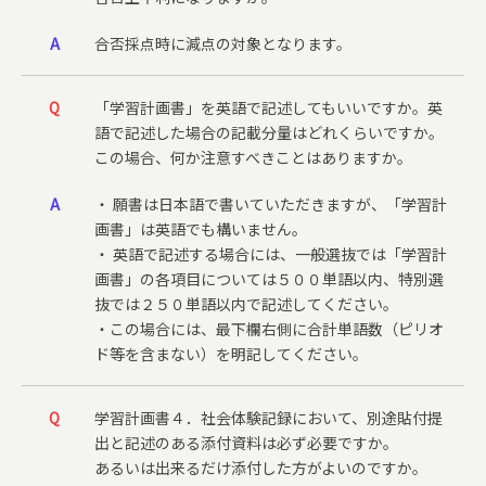
A
合否採点時に減点の対象となります。
Q
「学習計画書」を英語で記述してもいいですか。英
語で記述した場合の記載分量はどれくらいですか。
この場合、何か注意すべきことはありますか。
A
・ 願書は日本語で書いていただきますが、「学習計
画書」は英語でも構いません。
・ 英語で記述する場合には、一般選抜では「学習計
画書」の各項目については５００単語以内、特別選
抜では２５０単語以内で記述してください。
・この場合には、最下欄右側に合計単語数（ピリオ
ド等を含まない）を明記してください。
Q
学習計画書４．社会体験記録において、別途貼付提
出と記述のある添付資料は必ず必要ですか。
あるいは出来るだけ添付した方がよいのですか。