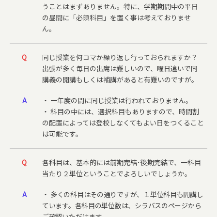
うことはまずありません。特に、学期期間中の平日
の昼間に「必須科目」を置く事は考えておりませ
ん。
Q
同じ授業を何コマか繰り返し行っておられますか？
出張が多く毎日の出席は難しいので、曜日違いで同
講義の開講もしくは補講があると有難いのですが。
A
・ 一年度の間に同じ授業は行われておりません。
・ 科目の中には、選択科目もありますので、時間割
の配置によっては登校しなくてもよい日をつくること
は可能です。
Q
各科目は、基本的には前期完結･後期完結で、一科目
当たり２単位ということでよろしいでしょうか。
A
・
多くの科目はその通りですが、１単位科目も開講し
ています。各科目の単位数は、シラバスのページから
ご確認いただけます。