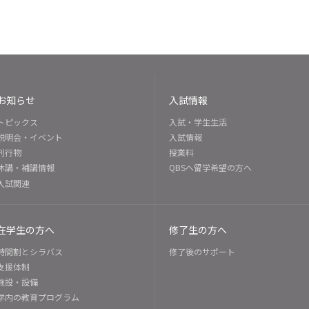
お知らせ
入試情報
トピックス
入試・学生生活
説明会・イベント
入試情報
刊行物
授業料
休講・補講情報
QBSへ留学希望の方へ
入試関連
在学生の方へ
修了生の方へ
時間割とシラバス
修了後のサポート
支援体制
施設・設備
学内の教育プログラム