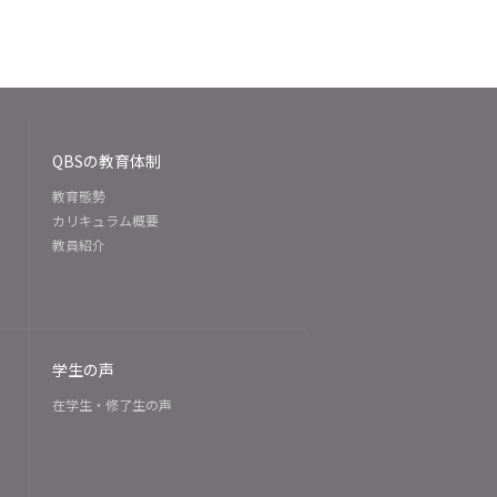
QBSの教育体制
教育態勢
カリキュラム概要
教員紹介
学生の声
在学生・修了生の声