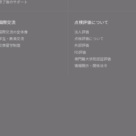
修了後のサポート
国際交流
点検評価について
国際交流の全体像
法人評価
学生・教員交流
点検評価について
交換留学制度
外部評価
FD評価
専門職大学院認証評価
情報開示・関係法令