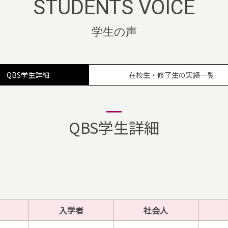
STUDENTS VOICE
学生の声
QBS学生詳細
在校生・修了生の実績一覧
QBS学生詳細
入学者
社会人