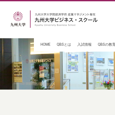
HOME
QBSとは
入試情報
QBSの教