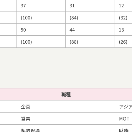
37
31
12
(100)
(84)
(32)
50
44
13
(100)
(88)
(26)
職種
企画
アジ
営業
MOT
製造現場
財務