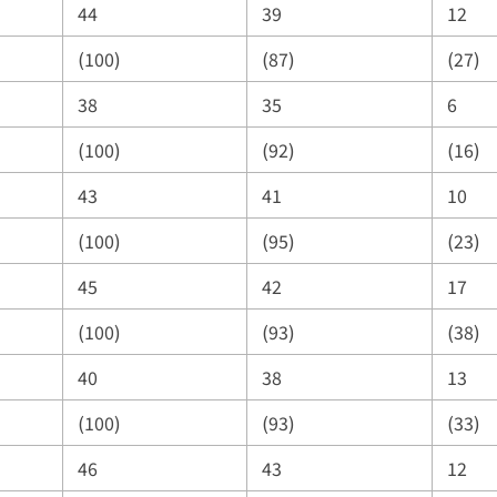
44
39
12
(100)
(87)
(27)
38
35
6
(100)
(92)
(16)
43
41
10
(100)
(95)
(23)
45
42
17
(100)
(93)
(38)
40
38
13
(100)
(93)
(33)
46
43
12