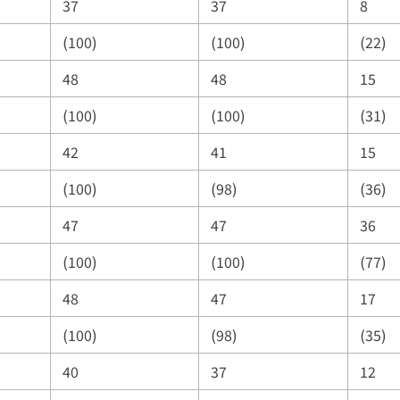
37
37
8
(100)
(100)
(22)
48
48
15
(100)
(100)
(31)
42
41
15
(100)
(98)
(36)
47
47
36
(100)
(100)
(77)
48
47
17
(100)
(98)
(35)
40
37
12