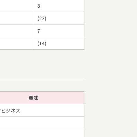
8
(22)
7
(14)
興味
アビジネス