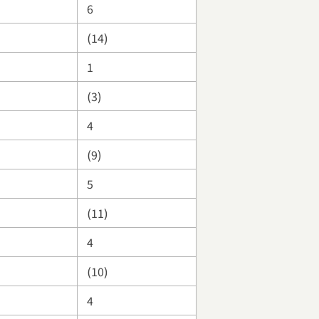
6
(14)
1
(3)
4
(9)
5
(11)
4
(10)
4