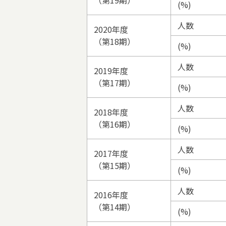
（第19期）
(%)
人数
2020年度
（第18期）
(%)
人数
2019年度
（第17期）
(%)
人数
2018年度
（第16期）
(%)
人数
2017年度
（第15期）
(%)
人数
2016年度
（第14期）
(%)