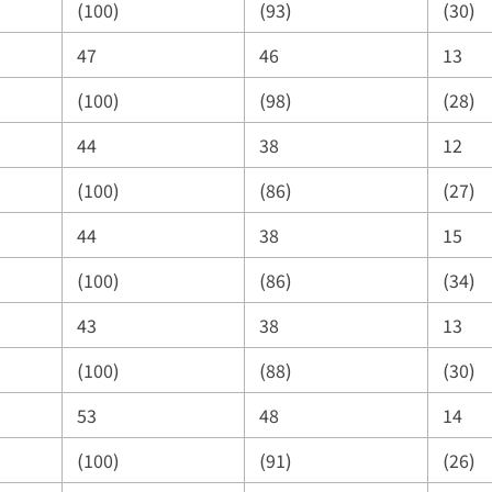
(100)
(93)
(30)
47
46
13
(100)
(98)
(28)
44
38
12
(100)
(86)
(27)
44
38
15
(100)
(86)
(34)
43
38
13
(100)
(88)
(30)
53
48
14
(100)
(91)
(26)