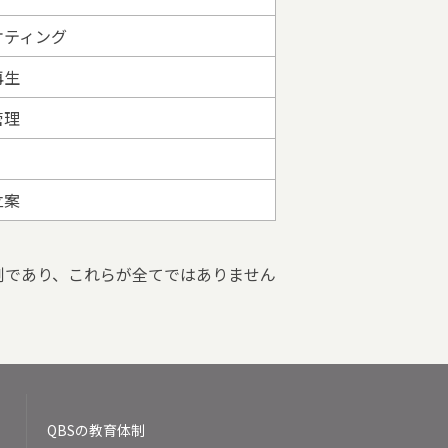
ケティング
再生
管理
立案
一例であり、これらが全てではありません
QBSの教育体制