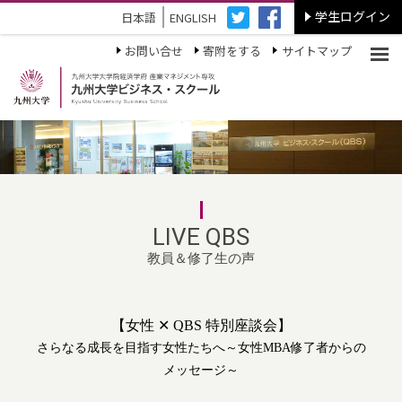
学生ログイン
日本語
ENGLISH
お問い合せ
寄附をする
サイトマップ
LIVE QBS
教員＆修了生の声
【女性 ✕ QBS 特別座談会】
さらなる成長を目指す女性たちへ
～女性MBA修了者からの
メッセージ～