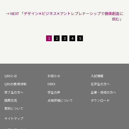
→ NEXT 「デザイン✕ビジネス✕アントレプレナーシップで価値創造に
挑む」
1
2
3
4
5
QBSとは
お知らせ
入試情報
QBSの教育体制
DBEX
在学生の方へ
修了生の方へ
学生の声
企業・地域の方へ
国際交流
点検評価について
ダウンロード
寄附について
サイトマップ