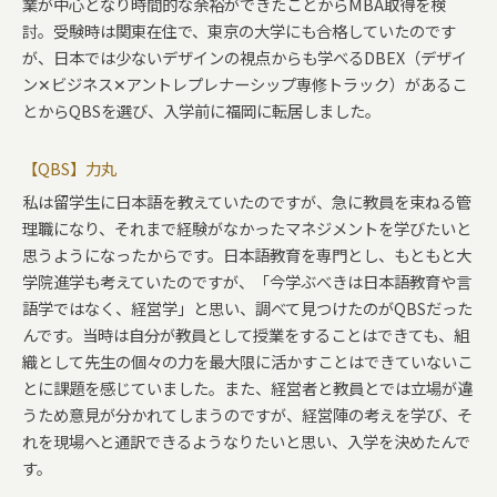
業が中心となり時間的な余裕ができたことからMBA取得を検
討。受験時は関東在住で、東京の大学にも合格していたのです
が、日本では少ないデザインの視点からも学べるDBEX（デザイ
ン✕ビジネス✕アントレプレナーシップ専修トラック）があるこ
とからQBSを選び、入学前に福岡に転居しました。
【QBS】力丸
私は留学生に日本語を教えていたのですが、急に教員を束ねる管
理職になり、それまで経験がなかったマネジメントを学びたいと
思うようになったからです。日本語教育を専門とし、もともと大
学院進学も考えていたのですが、「今学ぶべきは日本語教育や言
語学ではなく、経営学」と思い、調べて見つけたのがQBSだった
んです。当時は自分が教員として授業をすることはできても、組
織として先生の個々の力を最大限に活かすことはできていないこ
とに課題を感じていました。また、経営者と教員とでは立場が違
うため意見が分かれてしまうのですが、経営陣の考えを学び、そ
れを現場へと通訳できるようなりたいと思い、入学を決めたんで
す。