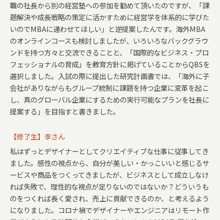
職の社長から別の経営塾への参加を勧めて頂いたのですが、「課
題解決や成長戦略の策定に活かすために経営学を体系的に学びた
いのでMBAに通わせてほしい」と逆提案したんです。海外MBA
のオンラインコースも検討しましたが、いろいろなバックグラウ
ンドを持つ方々と交流できることと、「国際的なビジネス・プロ
フェッショナルの育成」を教育方針に掲げていることからQBSを
選択しました。入試の際に提出した研究計画書では、「海外に子
会社がありながらもグループ統制に課題を持つ企業に変革を起こ
し、真のグローバル企業にするための実行可能なプランを社長に
提案する」を目指すと書きました。
【修了生】李さん
私はずっとデザイナーとしてクリエイティブな仕事に従事してき
ました。感性の視点から、自分が美しい・かっこいいと感じるサ
ービスや商品をつくってきましたが、ビジネスとして成立しなけ
れば失敗で、理性的な視点が足りないのではないか？どういうも
のをつくれば長く愛され、売上に貢献できるのか、と考えるよう
になりました。コロナ禍でデザイナーやエンジニアはリモート作